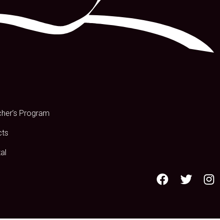
s
cher’s Program
cts
al